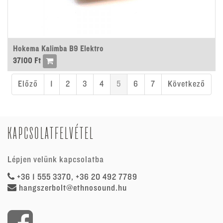
Hokema Kalimba B9 Elektro
37100
Ft
Előző
1
2
3
4
5
6
7
Következő
KAPCSOLATFELVÉTEL
Lépjen velünk kapcsolatba
+36 1 555 3370, +36 20 492 7789
hangszerbolt@ethnosound.hu