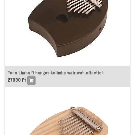
Toca Limba 9 hangos kalimba wah-wah effecttel
27980
Ft