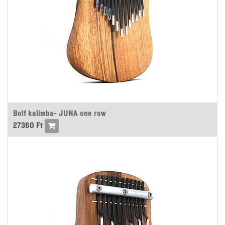
Bolf kalimba- JUNA one row
27360
Ft