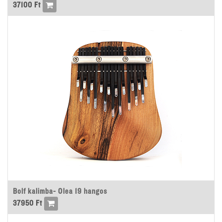
37100
Ft
Bolf kalimba- Olea 19 hangos
37950
Ft