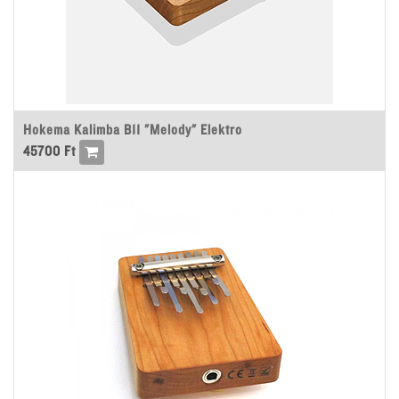
Hokema Kalimba B11 "Melody" Elektro
45700
Ft