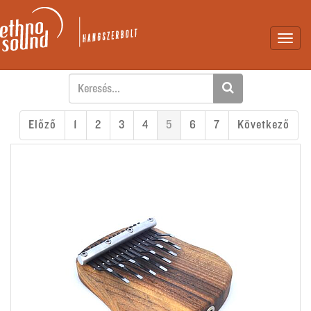
Toggl
navig
Előző
1
2
3
4
5
6
7
Következő