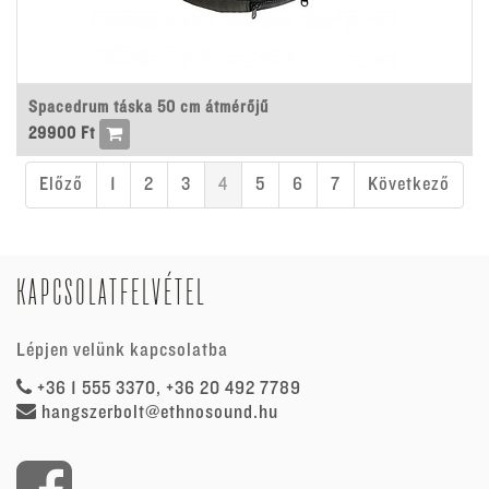
Spacedrum táska 50 cm átmérőjű
29900
Ft
Előző
1
2
3
4
5
6
7
Következő
KAPCSOLATFELVÉTEL
Lépjen velünk kapcsolatba
+36 1 555 3370, +36 20 492 7789
hangszerbolt@ethnosound.hu