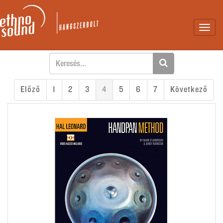
Toggl
navig
Előző
1
2
3
4
5
6
7
Következő