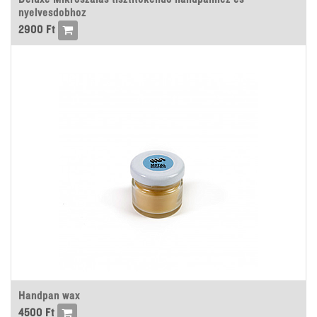
nyelvesdobhoz
2900
Ft
Handpan wax
4500
Ft