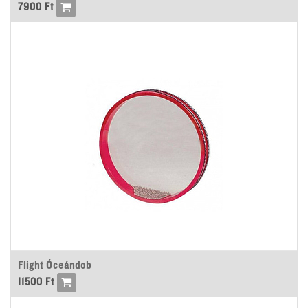
7900
Ft
Flight Óceándob
11500
Ft