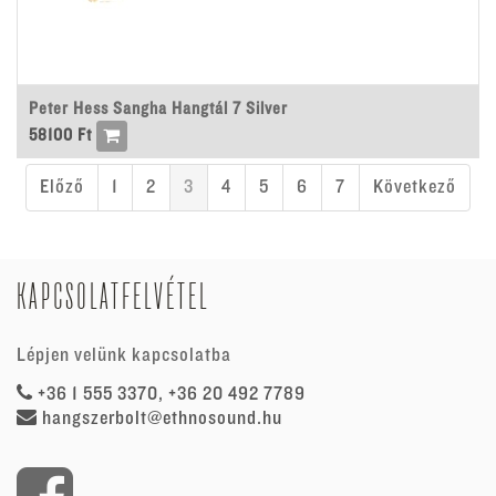
Peter Hess Sangha Hangtál 7 Silver
58100
Ft
Előző
1
2
3
4
5
6
7
Következő
KAPCSOLATFELVÉTEL
Lépjen velünk kapcsolatba
+36 1 555 3370, +36 20 492 7789
hangszerbolt@ethnosound.hu