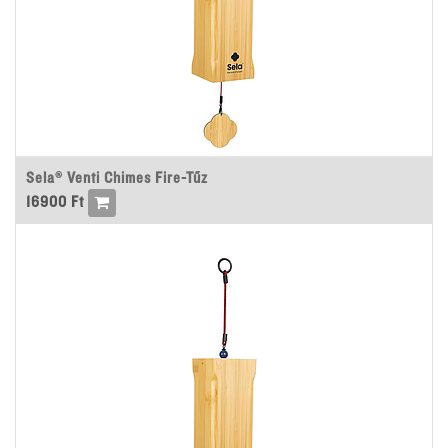
Sela® Venti Chimes Fire-Tűz
16900
Ft