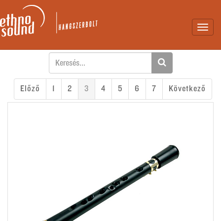
Toggl
navig
Előző
1
2
3
4
5
6
7
Következő