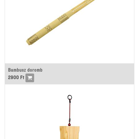
Bambusz doromb
2900
Ft