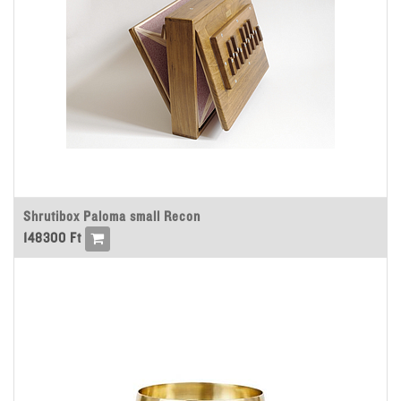
Shrutibox Paloma small Recon
148300
Ft