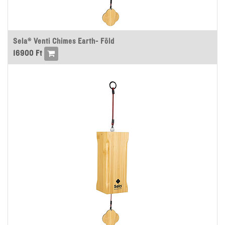
Sela® Venti Chimes Earth- Föld
16900
Ft