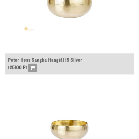
Peter Hess Sangha Hangtál 15 Silver
125100
Ft