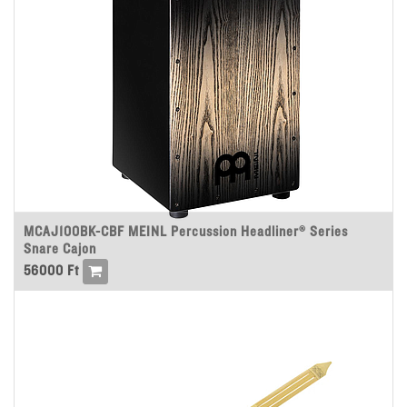
MCAJ100BK-CBF MEINL Percussion Headliner® Series
Snare Cajon
56000
Ft