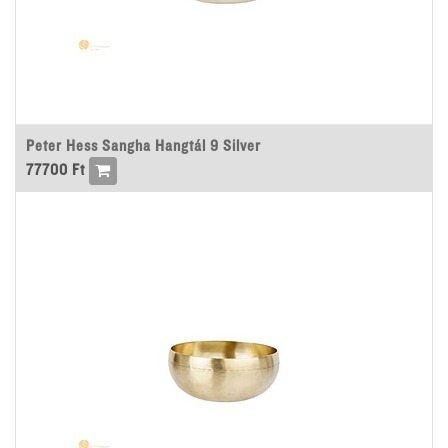
Peter Hess Sangha Hangtál 9 Silver
77700
Ft