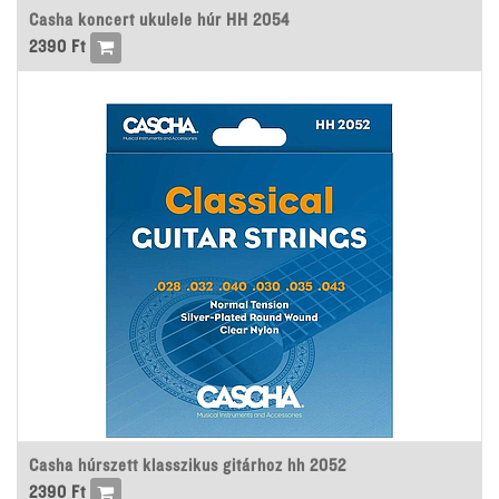
Casha koncert ukulele húr HH 2054
2390
Ft
Casha húrszett klasszikus gitárhoz hh 2052
2390
Ft