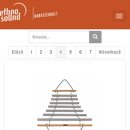
Toggl
navig
Előző
1
2
3
4
5
6
7
Következő