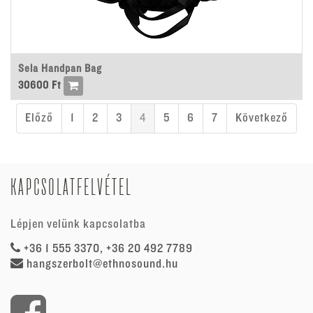
Sela Handpan Bag
30600
Ft
Előző
1
2
3
4
5
6
7
Következő
KAPCSOLATFELVÉTEL
Lépjen velünk kapcsolatba
+36 1 555 3370, +36 20 492 7789
hangszerbolt@ethnosound.hu