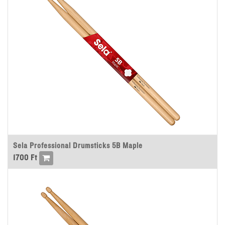
Sela Professional Drumsticks 5B Maple
1700
Ft