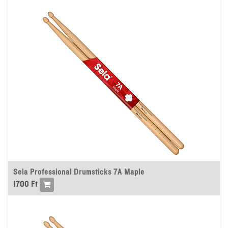
Sela Professional Drumsticks 7A Maple
1700
Ft