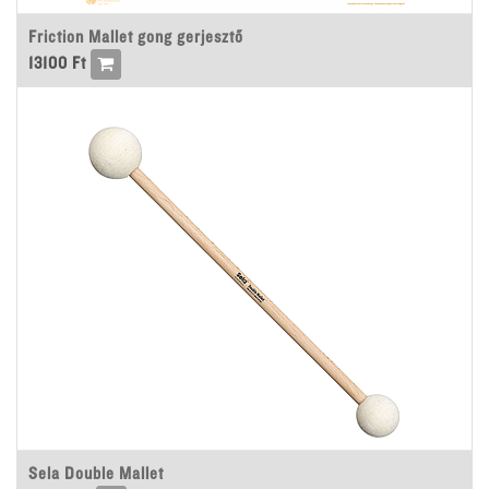
Friction Mallet gong gerjesztő
13100
Ft
Sela Double Mallet